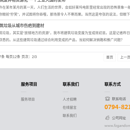
筑废弃物资源化 一个工业大国的使命
许在某年某月的某一天，人们生活的世界，会如好莱坞电影里经常出现的恐怖景象一
你眼前“狞笑”，并试图将你吞噬，那场景令人不寒而栗。当然这是夸张的说法，但眼下
筑垃圾从城市伤疤到建材
筑垃圾，其实是“放错地方的资源”，我市将建筑垃圾变废为宝成效初显。这是记者昨
获悉的。从这些建筑垃圾通过综合利用变成的产品，当如何解决销路和推广问题？
7条
每页12条
页次：2/3
首页
上一
服务项目
联系我们
联系方式
服务项目
人才招聘
在线留言
联系我们