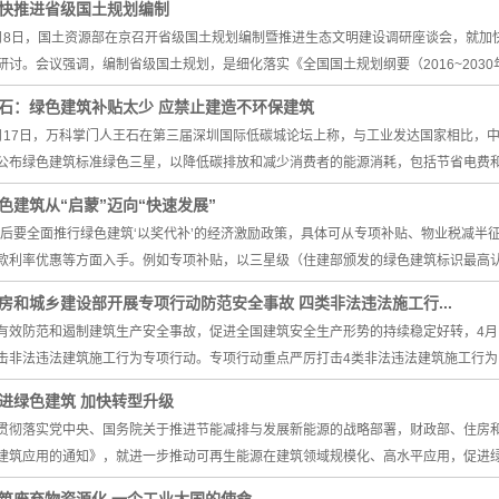
快推进省级国土规划编制
月8日，国土资源部在京召开省级国土规划编制暨推进生态文明建设调研座谈会，就加
研讨。会议强调，编制省级国土规划，是细化落实《全国国土规划纲要（2016~203
石：绿色建筑补贴太少 应禁止建造不环保建筑
月17日，万科掌门人王石在第三届深圳国际低碳城论坛上称，与工业发达国家相比，中
公布绿色建筑标准绿色三星，以降低碳排放和减少消费者的能源消耗，包括节省电费
色建筑从“启蒙”迈向“快速发展”
今后要全面推行绿色建筑‘以奖代补’的经济激励政策，具体可从专项补贴、物业税减半
款利率优惠等方面入手。例如专项补贴，以三星级（住建部颁发的绿色建筑标识最高认
房和城乡建设部开展专项行动防范安全事故 四类非法违法施工行...
有效防范和遏制建筑生产安全事故，促进全国建筑安全生产形势的持续稳定好转，4月
击非法违法建筑施工行为专项行动。专项行动重点严厉打击4类非法违法建筑施工行
进绿色建筑 加快转型升级
贯彻落实党中央、国务院关于推进节能减排与发展新能源的战略部署，财政部、住房
建筑应用的通知》，就进一步推动可再生能源在建筑领域规模化、高水平应用，促进