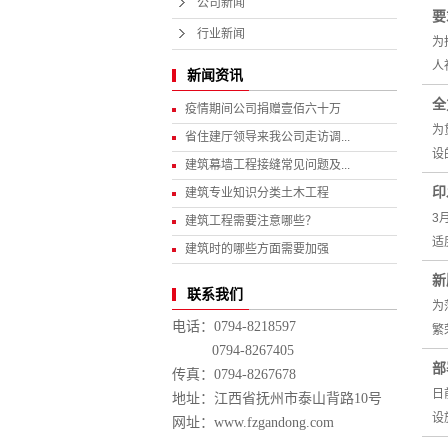
公司新闻
要
行业新闻
为
人
新闻资讯
全
疫情期间公司捐赠壹佰六十万
为
省住建厅领导来我公司走访调...
设
建筑幕墙工程接缝常见问题及...
印
建筑专业知识分类土木工程
3
建筑工程需要注意哪些？
适
建筑时的哪些方面需要加强
新
联系我们
为
电话：0794-8218597
繁
0794-8267405
部
传真：0794-8267678
日
地址：江西省抚州市泰山背路10号
设
网址：www.fzgandong.com