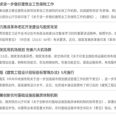
求进一步做好建筑业工伤保险工作
推动建立健全建筑业按项目参加工伤保险的长效工作机制，巩固建筑项目“先参保、再开
社部办公厅日前印发了《关于进一步做好建筑业工伤保险工作的通知》。《通知》指
力推进革命老区开发建设与脱贫攻坚
贯彻落实习近平总书记在中央政治局第39次集体学习时的重要讲话精神，按照中办、
的指导意见》（中办发〔2015〕64号）有关要求，近日，国家发展改革委印发《革命
发民用机场规划 完善六大机场群
月15日，国家发改委获悉，国家发改委、航空局印发《关于印发全国民用运输机场布
度增加总量，明晰机场层次，优化网络结构，完善功能定位，提高运输效率，有效服务
版《建筑工程设计招标投标管理办法》5月施行
落实《中共中央国务院关于进一步加强城市规划建设管理工作的若干意见》、进一步
荣建筑创作、提高建筑设计水平，近日，住房城乡建设部颁布了修订后的《建筑工程
署创新农村基础设施投融资体制机制
前，国务院办公厅印发《关于创新农村基础设施投融资体制机制的指导意见》，部署
施建设步伐，对建筑业来讲是重大利好。农村基础设施市场空间巨大《意见》指出，