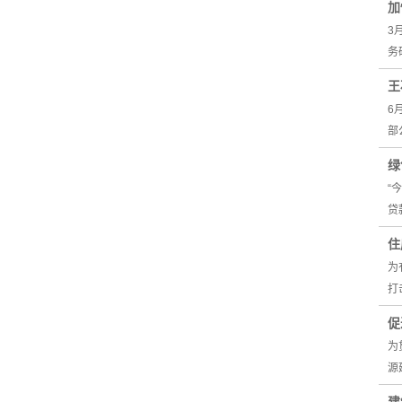
加
3
务
王
6
部
绿
“
贷
住
为
打
促
为
源